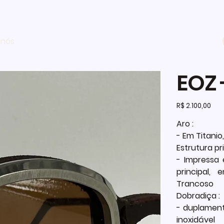
 nós
EOZ 
Preço
R$ 2.100,00
Aro :
- Em Titani
Estrutura pri
- Impressa
principal,
Trancoso
Dobradiça :
- duplamen
inoxidável