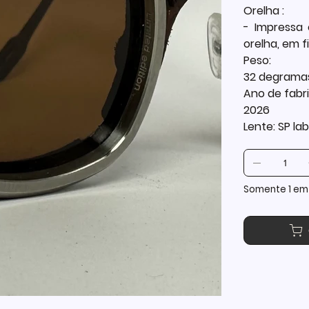
Orelha :
- Impressa
orelha, em 
Peso:
32 degrama
Ano de fabr
2026
Lente: SP la
Somente 1 em